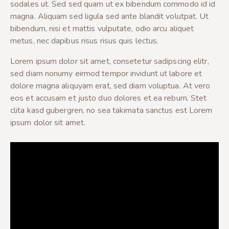
sodales ut. Sed sed quam ut ex bibendum commodo id id
magna. Aliquam sed ligula sed ante blandit volutpat. Ut
bibendum, nisi et mattis vulputate, odio arcu aliquet
metus, nec dapibus risus risus quis lectus.
Lorem ipsum dolor sit amet, consetetur sadipscing elitr,
sed diam nonumy eirmod tempor invidunt ut labore et
dolore magna aliquyam erat, sed diam voluptua. At vero
eos et accusam et justo duo dolores et ea rebum. Stet
clita kasd gubergren, no sea takimata sanctus est Lorem
ipsum dolor sit amet.